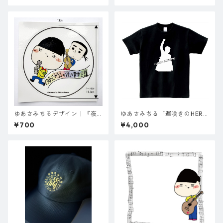
ゆあさみちるデザイン｜『夜
ゆあさみちる「遅咲きのHER
の音楽室』丸ステッカー
O」黒・Tシャツ（サイズSの
¥700
¥4,000
み）