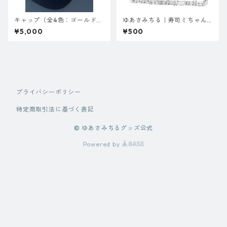
キャップ（全4色：ゴールド／
ゆあさみちる｜寿司ミちゃん
シルバー／ピンク／ブルー）
付せん
¥5,000
¥500
プライバシーポリシー
特定商取引法に基づく表記
© ゆあさみちるグッズ公式
Powered by