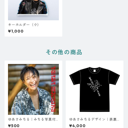
キーホルダー（小）
¥1,000
その他の商品
ゆあさみちる｜みちる写真付
ゆあさみちるデザイン｜表裏T
せん
シャツ
¥500
¥4,000