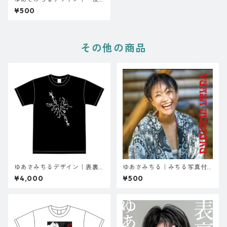
の音楽室』キラキラステッカ
¥500
ー
その他の商品
ゆあさみちるデザイン｜表裏T
ゆあさみちる｜みちる写真付
シャツ
せん
¥4,000
¥500