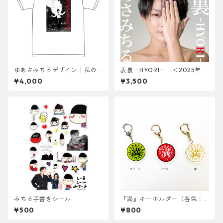
ゆあさみちるデザイン｜私の
表裏ーHYORIー ＜2025年4
花-Lien- Tシャツ（白）
月16日リリース＞
¥4,000
¥3,500
みちる手書きシール
『満』キーホルダー（各色：
金／ピンク／グリーン）
¥500
¥800