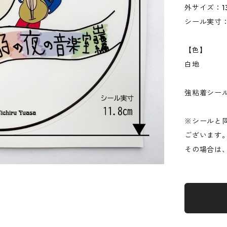
外サイズ：1
シール実寸：1
【色】
白地
強粘着シー
※シールと
ございます
その場合は