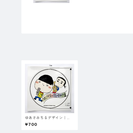
ゆあさみちるデザイン｜
『夜の音楽室』丸ステッカ
¥700
ー