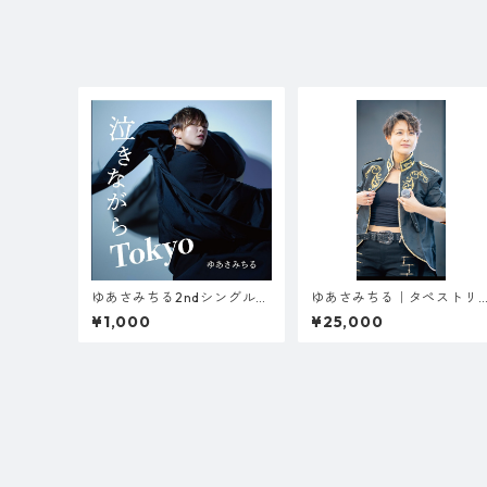
ゆあさみちる2ndシングル
ゆあさみちる｜タペストリ
「泣きながらTokyo」（限定
ー（C）※サイン・お名前
¥1,000
¥25,000
1000枚）
り