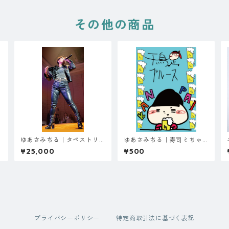
その他の商品
ゆあさみちる｜タペストリ
ゆあさみちる｜寿司ミちゃ
入
ー（B）※サイン・お名前入
んクリアファイル
¥25,000
¥500
り
プライバシーポリシー
特定商取引法に基づく表記