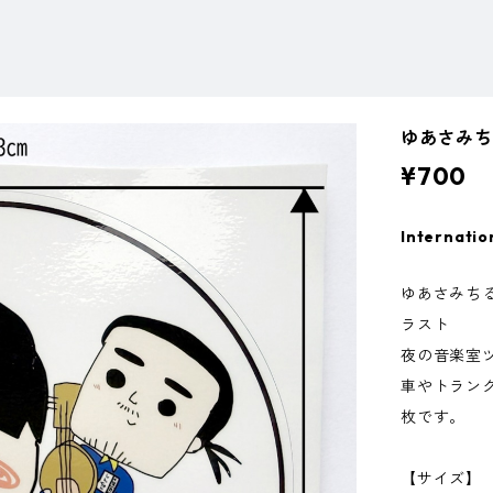
ゆあさみ
¥700
Internatio
ゆあさみち
ラスト
夜の音楽室
車やトラン
枚です。
【サイズ】