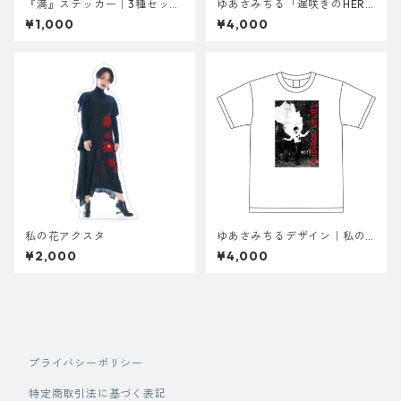
『満』ステッカー｜3種セット
ゆあさみちる「遅咲きのHER
（蛍光グリーン・イエロー・
O」黒・Tシャツ（サイズSの
¥1,000
¥4,000
ピンク）
み）
私の花アクスタ
ゆあさみちるデザイン｜私の
花-Lien- Tシャツ（白）
¥2,000
¥4,000
プライバシーポリシー
特定商取引法に基づく表記